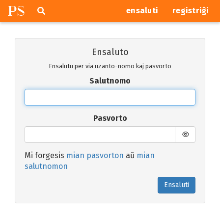
P
S
Pretersalti
serĉi
ensaluti
registriĝi
navigajn
butonojn
Ensaluto
Ensalutu per via uzanto-nomo kaj pasvorto
Salutnomo
Pasvorto
Mi forgesis
mian pasvorton
aŭ
mian
salutnomon
Ensaluti