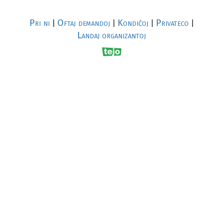
Pri ni
Oftaj demandoj
Kondiĉoj
Privateco
|
|
|
|
Landaj organizantoj
R
al
p
s
↥