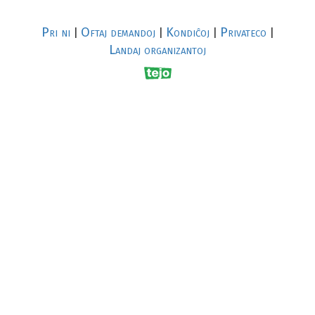
Pri ni
Oftaj demandoj
Kondiĉoj
Privateco
|
|
|
|
Landaj organizantoj
R
al
p
s
↥