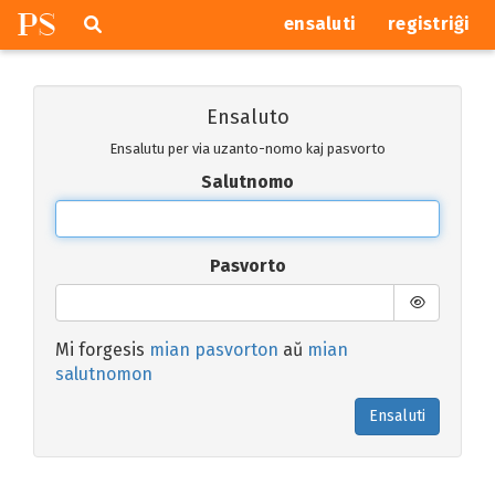
P
S
Pretersalti
serĉi
ensaluti
registriĝi
navigajn
butonojn
Ensaluto
Ensalutu per via uzanto-nomo kaj pasvorto
Salutnomo
Pasvorto
Mi forgesis
mian pasvorton
aŭ
mian
salutnomon
Ensaluti