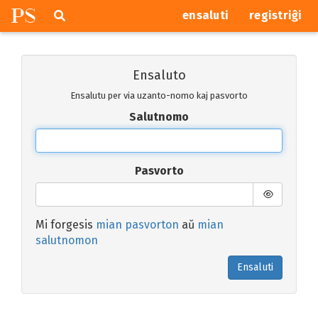
P
S
Pretersalti
serĉi
ensaluti
registriĝi
navigajn
butonojn
Ensaluto
Ensalutu per via uzanto-nomo kaj pasvorto
Salutnomo
Pasvorto
Mi forgesis
mian pasvorton
aŭ
mian
salutnomon
Ensaluti