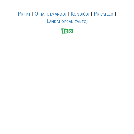
Pri ni
Oftaj demandoj
Kondiĉoj
Privateco
|
|
|
|
Landaj organizantoj
R
al
p
s
↥