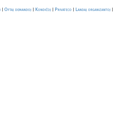
i
Oftaj demandoj
Kondiĉoj
Privateco
Landaj organizantoj
|
|
|
|
|