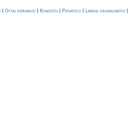
i
Oftaj demandoj
Kondiĉoj
Privateco
Landaj organizantoj
|
|
|
|
|