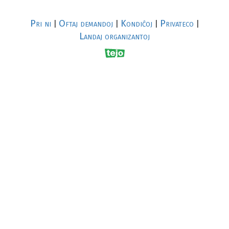
Pri ni
Oftaj demandoj
Kondiĉoj
Privateco
|
|
|
|
Landaj organizantoj
R
al
p
s
↥