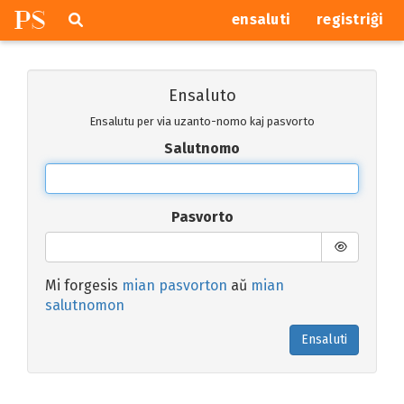
P
S
Pretersalti
serĉi
ensaluti
registriĝi
navigajn
butonojn
Ensaluto
Ensalutu per via uzanto-nomo kaj pasvorto
Salutnomo
Pasvorto
Mi forgesis
mian pasvorton
aŭ
mian
salutnomon
Ensaluti