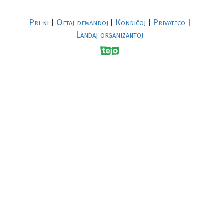
Pri ni
Oftaj demandoj
Kondiĉoj
Privateco
|
|
|
|
Landaj organizantoj
R
al
p
s
↥