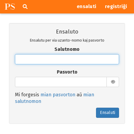
P
S
Pretersalti
serĉi
ensaluti
registriĝi
navigajn
butonojn
Ensaluto
Ensalutu per via uzanto-nomo kaj pasvorto
Salutnomo
Pasvorto
Mi forgesis
mian pasvorton
aŭ
mian
salutnomon
Ensaluti