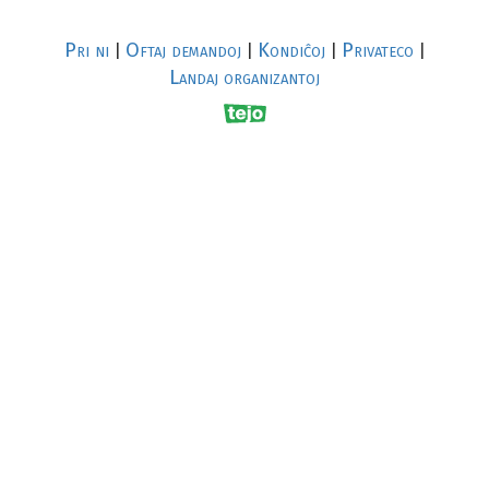
Pri ni
Oftaj demandoj
Kondiĉoj
Privateco
|
|
|
|
Landaj organizantoj
R
al
p
s
↥