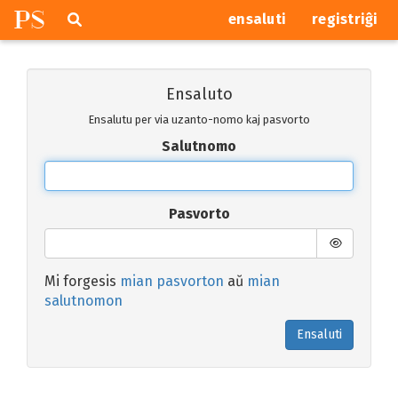
P
S
Pretersalti
serĉi
ensaluti
registriĝi
navigajn
butonojn
Ensaluto
Ensalutu per via uzanto-nomo kaj pasvorto
Salutnomo
Pasvorto
Mi forgesis
mian pasvorton
aŭ
mian
salutnomon
Ensaluti