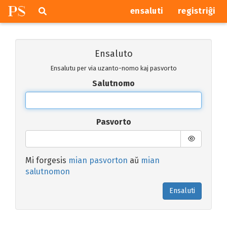
P
S
Pretersalti
serĉi
ensaluti
registriĝi
navigajn
butonojn
Ensaluto
Ensalutu per via uzanto-nomo kaj pasvorto
Salutnomo
Pasvorto
Mi forgesis
mian pasvorton
aŭ
mian
salutnomon
Ensaluti