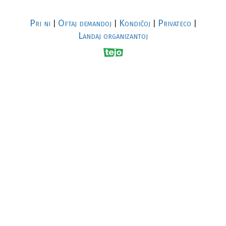
Pri ni
Oftaj demandoj
Kondiĉoj
Privateco
|
|
|
|
Landaj organizantoj
R
al
p
s
↥