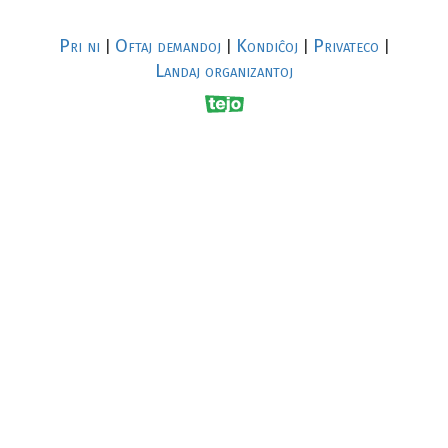
Pri ni
Oftaj demandoj
Kondiĉoj
Privateco
|
|
|
|
Landaj organizantoj
R
al
p
s
↥