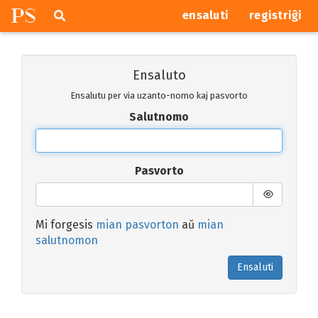
P
S
Pretersalti
serĉi
ensaluti
registriĝi
navigajn
butonojn
Ensaluto
Ensalutu per via uzanto-nomo kaj pasvorto
Salutnomo
Pasvorto
Mi forgesis
mian pasvorton
aŭ
mian
salutnomon
Ensaluti