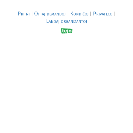
Pri ni
Oftaj demandoj
Kondiĉoj
Privateco
|
|
|
|
Landaj organizantoj
R
al
p
s
↥