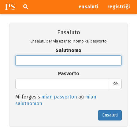
P
S
Pretersalti
serĉi
ensaluti
registriĝi
navigajn
butonojn
Ensaluto
Ensalutu per via uzanto-nomo kaj pasvorto
Salutnomo
Pasvorto
Mi forgesis
mian pasvorton
aŭ
mian
salutnomon
Ensaluti