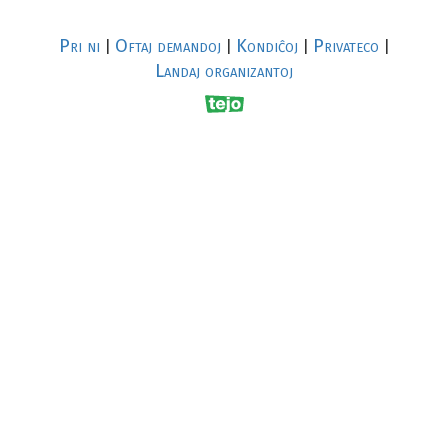
Pri ni
Oftaj demandoj
Kondiĉoj
Privateco
|
|
|
|
Landaj organizantoj
R
al
p
s
↥