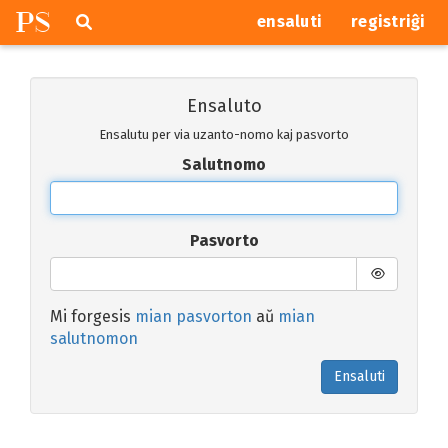
P
S
Pretersalti
serĉi
ensaluti
registriĝi
navigajn
butonojn
Ensaluto
Ensalutu per via uzanto-nomo kaj pasvorto
Salutnomo
Pasvorto
Mi forgesis
mian pasvorton
aŭ
mian
salutnomon
Ensaluti