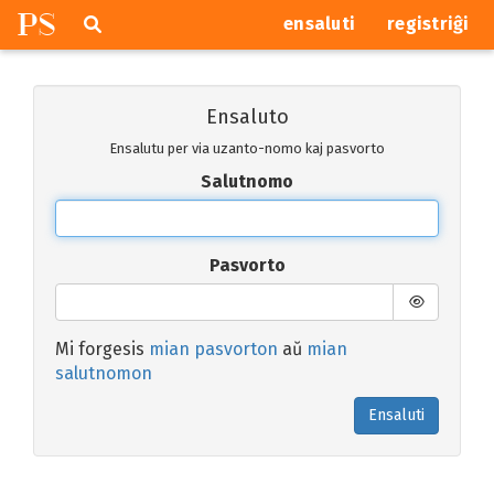
P
S
Pretersalti
serĉi
ensaluti
registriĝi
navigajn
butonojn
Ensaluto
Ensalutu per via uzanto-nomo kaj pasvorto
Salutnomo
Pasvorto
Mi forgesis
mian pasvorton
aŭ
mian
salutnomon
Ensaluti