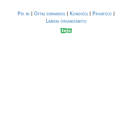
Pri ni
Oftaj demandoj
Kondiĉoj
Privateco
|
|
|
|
Landaj organizantoj
R
al
p
s
↥