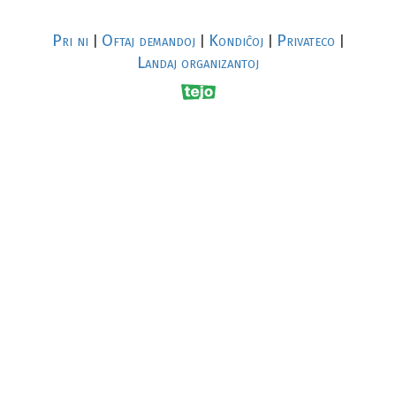
Pri ni
Oftaj demandoj
Kondiĉoj
Privateco
|
|
|
|
Landaj organizantoj
R
al
p
s
↥