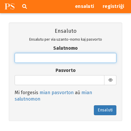
P
S
Pretersalti
serĉi
ensaluti
registriĝi
navigajn
butonojn
Ensaluto
Ensalutu per via uzanto-nomo kaj pasvorto
Salutnomo
Pasvorto
Mi forgesis
mian pasvorton
aŭ
mian
salutnomon
Ensaluti