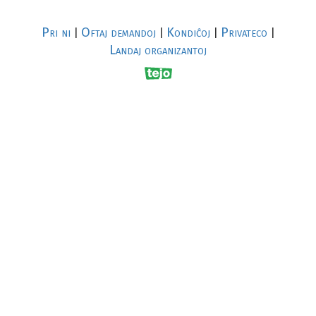
Pri ni
Oftaj demandoj
Kondiĉoj
Privateco
|
|
|
|
Landaj organizantoj
R
al
p
s
↥