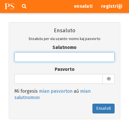
P
S
Pretersalti
serĉi
ensaluti
registriĝi
navigajn
butonojn
Ensaluto
Ensalutu per via uzanto-nomo kaj pasvorto
Salutnomo
Pasvorto
Mi forgesis
mian pasvorton
aŭ
mian
salutnomon
Ensaluti