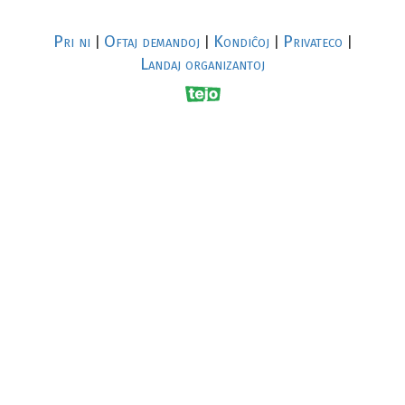
Pri ni
Oftaj demandoj
Kondiĉoj
Privateco
|
|
|
|
Landaj organizantoj
R
al
p
s
↥