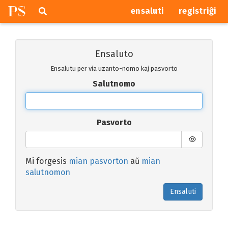
P
S
Pretersalti
serĉi
ensaluti
registriĝi
navigajn
butonojn
Ensaluto
Ensalutu per via uzanto-nomo kaj pasvorto
Salutnomo
Pasvorto
Mi forgesis
mian pasvorton
aŭ
mian
salutnomon
Ensaluti