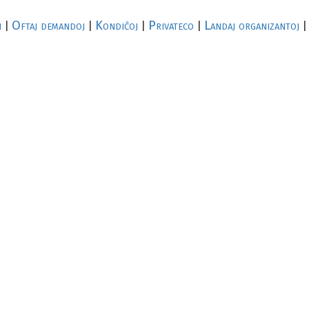
i
Oftaj demandoj
Kondiĉoj
Privateco
Landaj organizantoj
|
|
|
|
|