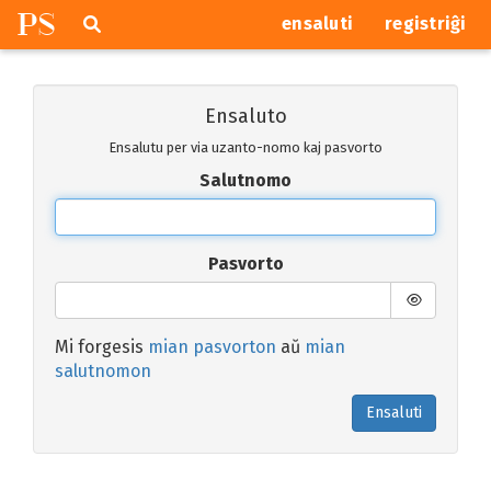
P
S
Pretersalti
serĉi
ensaluti
registriĝi
navigajn
butonojn
Ensaluto
Ensalutu per via uzanto-nomo kaj pasvorto
Salutnomo
Pasvorto
Mi forgesis
mian pasvorton
aŭ
mian
salutnomon
Ensaluti