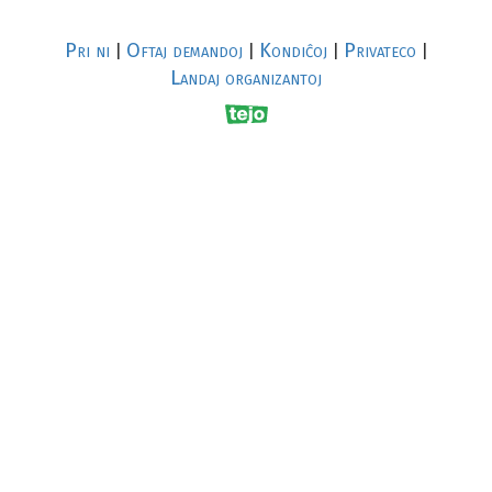
Pri ni
Oftaj demandoj
Kondiĉoj
Privateco
|
|
|
|
Landaj organizantoj
R
al
p
s
↥