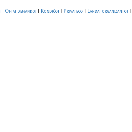
i
Oftaj demandoj
Kondiĉoj
Privateco
Landaj organizantoj
|
|
|
|
|