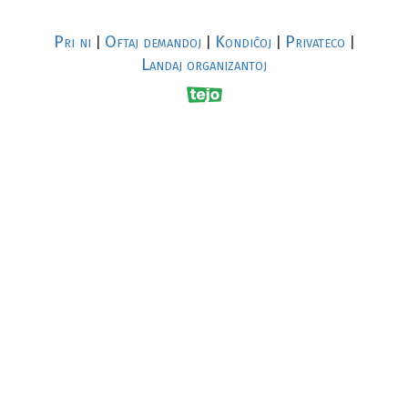
Pri ni
Oftaj demandoj
Kondiĉoj
Privateco
|
|
|
|
Landaj organizantoj
R
al
p
s
↥