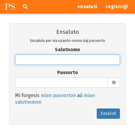
P
S
Pretersalti
serĉi
ensaluti
registriĝi
navigajn
butonojn
Ensaluto
Ensalutu per via uzanto-nomo kaj pasvorto
Salutnomo
Pasvorto
Mi forgesis
mian pasvorton
aŭ
mian
salutnomon
Ensaluti