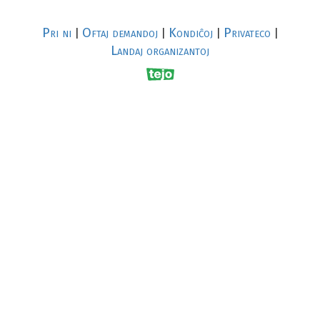
Pri ni
Oftaj demandoj
Kondiĉoj
Privateco
|
|
|
|
Landaj organizantoj
R
al
p
s
↥