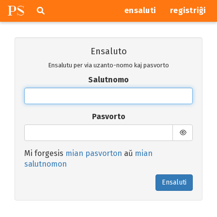
P
S
Pretersalti
serĉi
ensaluti
registriĝi
navigajn
butonojn
Ensaluto
Ensalutu per via uzanto-nomo kaj pasvorto
Salutnomo
Pasvorto
Mi forgesis
mian pasvorton
aŭ
mian
salutnomon
Ensaluti