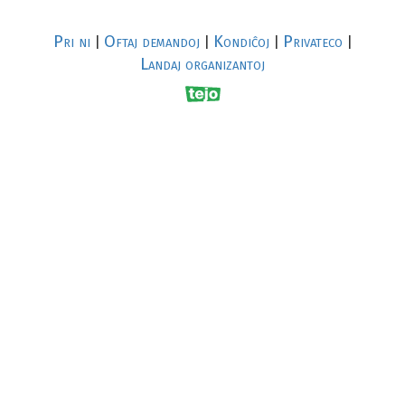
Pri ni
Oftaj demandoj
Kondiĉoj
Privateco
|
|
|
|
Landaj organizantoj
R
al
p
s
↥