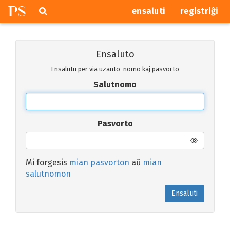
P
S
Pretersalti
serĉi
ensaluti
registriĝi
navigajn
butonojn
Ensaluto
Ensalutu per via uzanto-nomo kaj pasvorto
Salutnomo
Pasvorto
Mi forgesis
mian pasvorton
aŭ
mian
salutnomon
Ensaluti