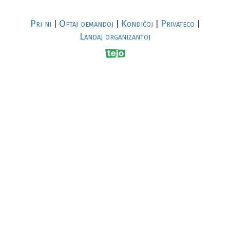
Pri ni
Oftaj demandoj
Kondiĉoj
Privateco
|
|
|
|
Landaj organizantoj
R
al
p
s
↥