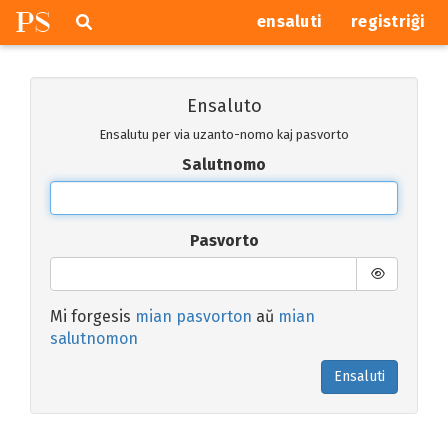
P
S
Pretersalti
serĉi
ensaluti
registriĝi
navigajn
butonojn
Ensaluto
Ensalutu per via uzanto-nomo kaj pasvorto
Salutnomo
Pasvorto
Mi forgesis
mian pasvorton
aŭ
mian
salutnomon
Ensaluti