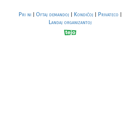
Pri ni
Oftaj demandoj
Kondiĉoj
Privateco
|
|
|
|
Landaj organizantoj
R
al
p
s
↥