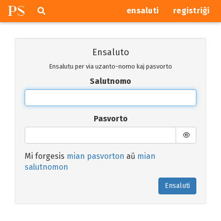
P
S
Pretersalti
serĉi
ensaluti
registriĝi
navigajn
butonojn
Ensaluto
Ensalutu per via uzanto-nomo kaj pasvorto
Salutnomo
Pasvorto
Mi forgesis
mian pasvorton
aŭ
mian
salutnomon
Ensaluti