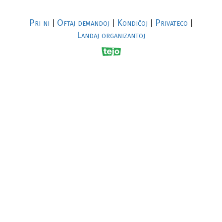
Pri ni
Oftaj demandoj
Kondiĉoj
Privateco
|
|
|
|
Landaj organizantoj
R
al
p
s
↥