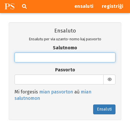
P
S
Pretersalti
serĉi
ensaluti
registriĝi
navigajn
butonojn
Ensaluto
Ensalutu per via uzanto-nomo kaj pasvorto
Salutnomo
Pasvorto
Mi forgesis
mian pasvorton
aŭ
mian
salutnomon
Ensaluti