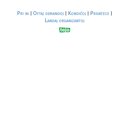
Pri ni
Oftaj demandoj
Kondiĉoj
Privateco
|
|
|
|
Landaj organizantoj
R
al
p
s
↥