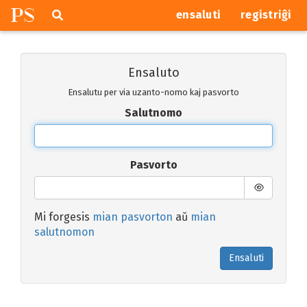
P
S
Pretersalti
serĉi
ensaluti
registriĝi
navigajn
butonojn
Ensaluto
Ensalutu per via uzanto-nomo kaj pasvorto
Salutnomo
Pasvorto
Mi forgesis
mian pasvorton
aŭ
mian
salutnomon
Ensaluti