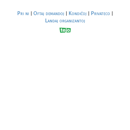
Pri ni
Oftaj demandoj
Kondiĉoj
Privateco
|
|
|
|
Landaj organizantoj
R
al
p
s
↥