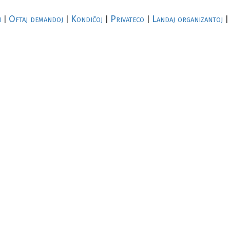
i
Oftaj demandoj
Kondiĉoj
Privateco
Landaj organizantoj
|
|
|
|
|