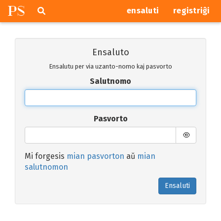
P
S
Pretersalti
serĉi
ensaluti
registriĝi
navigajn
butonojn
Ensaluto
Ensalutu per via uzanto-nomo kaj pasvorto
Salutnomo
Pasvorto
Mi forgesis
mian pasvorton
aŭ
mian
salutnomon
Ensaluti