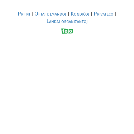
Pri ni
Oftaj demandoj
Kondiĉoj
Privateco
|
|
|
|
Landaj organizantoj
R
al
p
s
↥