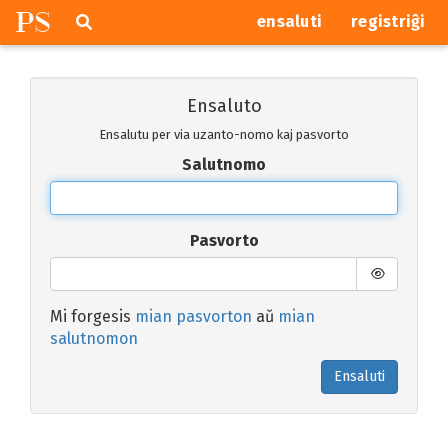
P
S
Pretersalti
serĉi
ensaluti
registriĝi
navigajn
butonojn
Ensaluto
Ensalutu per via uzanto-nomo kaj pasvorto
Salutnomo
Pasvorto
Mi forgesis
mian pasvorton
aŭ
mian
salutnomon
Ensaluti