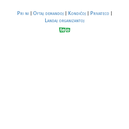
Pri ni
Oftaj demandoj
Kondiĉoj
Privateco
|
|
|
|
Landaj organizantoj
R
al
p
s
↥