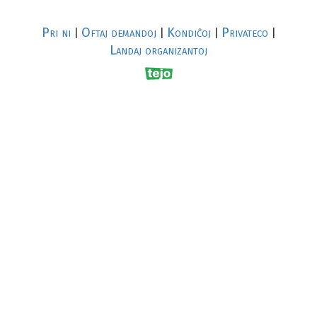
Pri ni
Oftaj demandoj
Kondiĉoj
Privateco
|
|
|
|
Landaj organizantoj
R
al
p
s
↥