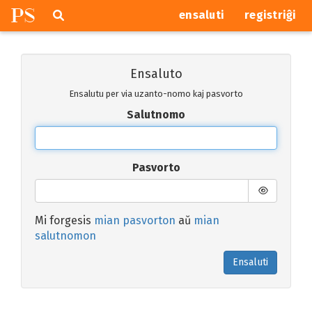
P
S
Pretersalti
serĉi
ensaluti
registriĝi
navigajn
butonojn
Ensaluto
Ensalutu per via uzanto-nomo kaj pasvorto
Salutnomo
Pasvorto
Mi forgesis
mian pasvorton
aŭ
mian
salutnomon
Ensaluti