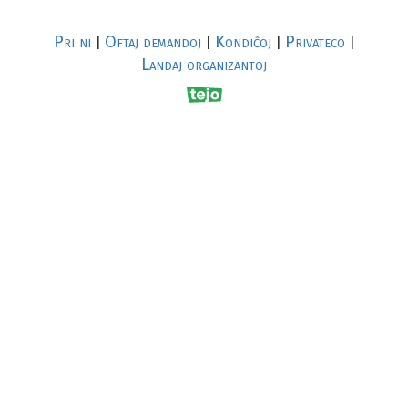
Pri ni
Oftaj demandoj
Kondiĉoj
Privateco
|
|
|
|
Landaj organizantoj
R
al
p
s
↥