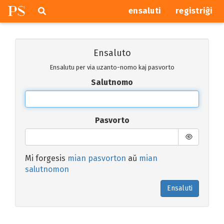
P
S
Pretersalti
serĉi
ensaluti
registriĝi
navigajn
butonojn
Ensaluto
Ensalutu per via uzanto-nomo kaj pasvorto
Salutnomo
Pasvorto
Mi forgesis
mian pasvorton
aŭ
mian
salutnomon
Ensaluti