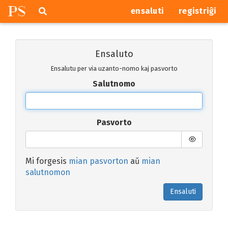
P
S
Pretersalti
serĉi
ensaluti
registriĝi
navigajn
butonojn
Ensaluto
Ensalutu per via uzanto-nomo kaj pasvorto
Salutnomo
Pasvorto
Mi forgesis
mian pasvorton
aŭ
mian
salutnomon
Ensaluti