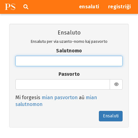
P
S
Pretersalti
serĉi
ensaluti
registriĝi
navigajn
butonojn
Ensaluto
Ensalutu per via uzanto-nomo kaj pasvorto
Salutnomo
Pasvorto
Mi forgesis
mian pasvorton
aŭ
mian
salutnomon
Ensaluti