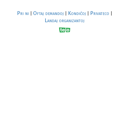
Pri ni
Oftaj demandoj
Kondiĉoj
Privateco
|
|
|
|
Landaj organizantoj
R
al
p
s
↥