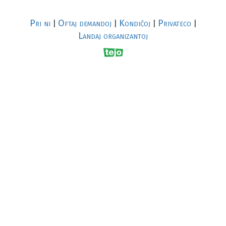
Pri ni
Oftaj demandoj
Kondiĉoj
Privateco
|
|
|
|
Landaj organizantoj
R
al
p
s
↥