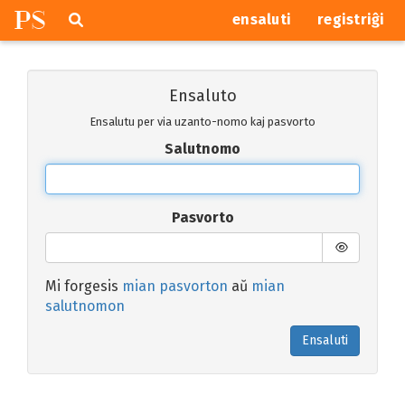
P
S
Pretersalti
serĉi
ensaluti
registriĝi
navigajn
butonojn
Ensaluto
Ensalutu per via uzanto-nomo kaj pasvorto
Salutnomo
Pasvorto
Mi forgesis
mian pasvorton
aŭ
mian
salutnomon
Ensaluti