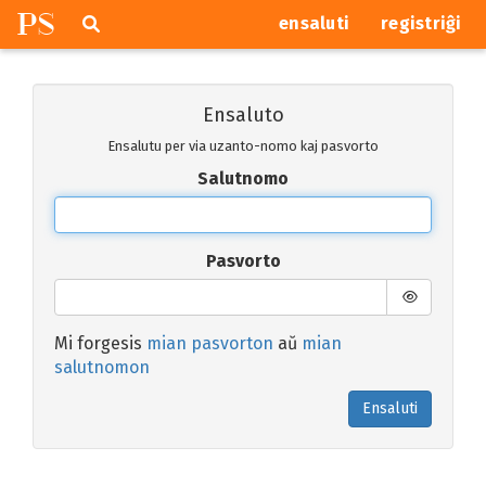
P
S
Pretersalti
serĉi
ensaluti
registriĝi
navigajn
butonojn
Ensaluto
Ensalutu per via uzanto-nomo kaj pasvorto
Salutnomo
Pasvorto
Mi forgesis
mian pasvorton
aŭ
mian
salutnomon
Ensaluti