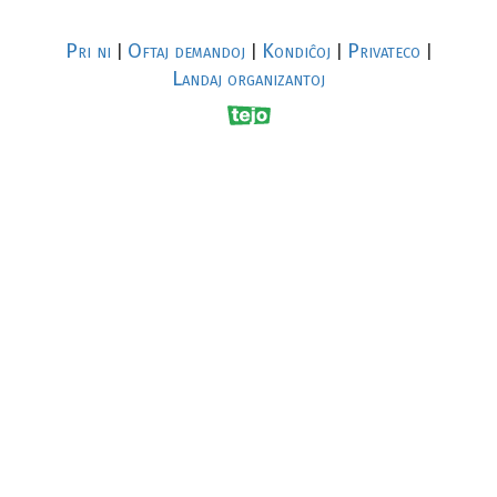
Pri ni
Oftaj demandoj
Kondiĉoj
Privateco
|
|
|
|
Landaj organizantoj
R
al
p
s
↥