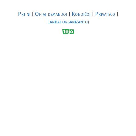
Pri ni
Oftaj demandoj
Kondiĉoj
Privateco
|
|
|
|
Landaj organizantoj
R
al
p
s
↥