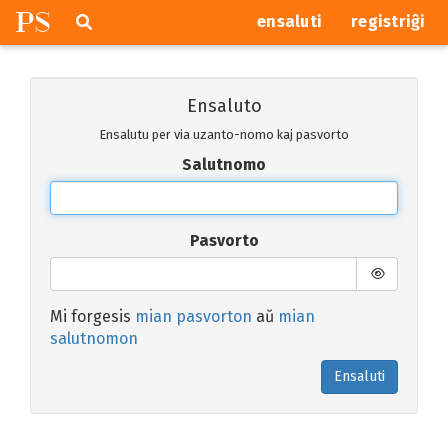
P
S
Pretersalti
serĉi
ensaluti
registriĝi
navigajn
butonojn
Ensaluto
Ensalutu per via uzanto-nomo kaj pasvorto
Salutnomo
Pasvorto
Mi forgesis
mian pasvorton
aŭ
mian
salutnomon
Ensaluti