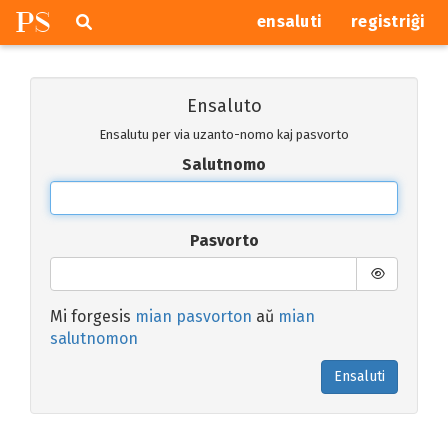
P
S
Pretersalti
serĉi
ensaluti
registriĝi
navigajn
butonojn
Ensaluto
Ensalutu per via uzanto-nomo kaj pasvorto
Salutnomo
Pasvorto
Mi forgesis
mian pasvorton
aŭ
mian
salutnomon
Ensaluti