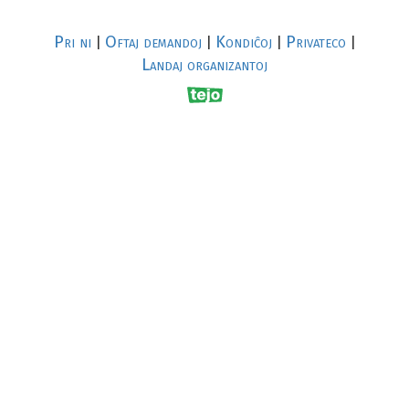
Pri ni
Oftaj demandoj
Kondiĉoj
Privateco
|
|
|
|
Landaj organizantoj
R
al
p
s
↥