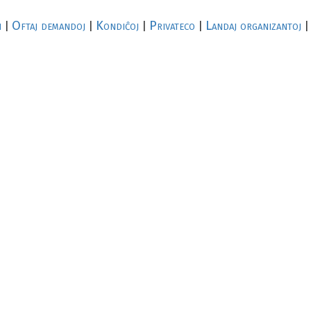
i
Oftaj demandoj
Kondiĉoj
Privateco
Landaj organizantoj
|
|
|
|
|