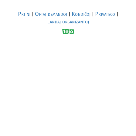
Pri ni
Oftaj demandoj
Kondiĉoj
Privateco
|
|
|
|
Landaj organizantoj
R
al
p
s
↥