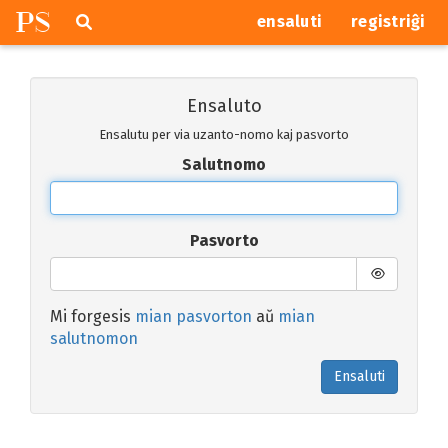
P
S
Pretersalti
serĉi
ensaluti
registriĝi
navigajn
butonojn
Ensaluto
Ensalutu per via uzanto-nomo kaj pasvorto
Salutnomo
Pasvorto
Mi forgesis
mian pasvorton
aŭ
mian
salutnomon
Ensaluti