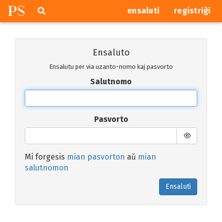
P
S
Pretersalti
serĉi
ensaluti
registriĝi
navigajn
butonojn
Ensaluto
Ensalutu per via uzanto-nomo kaj pasvorto
Salutnomo
Pasvorto
Mi forgesis
mian pasvorton
aŭ
mian
salutnomon
Ensaluti