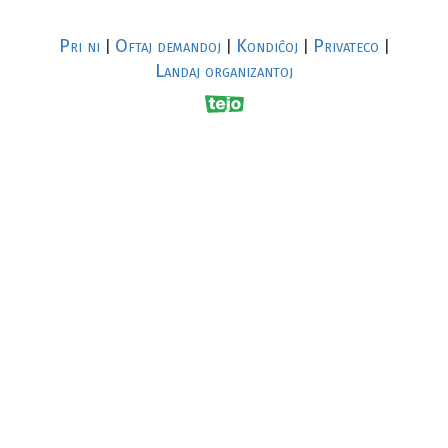
Pri ni
Oftaj demandoj
Kondiĉoj
Privateco
|
|
|
|
Landaj organizantoj
R
al
p
s
↥