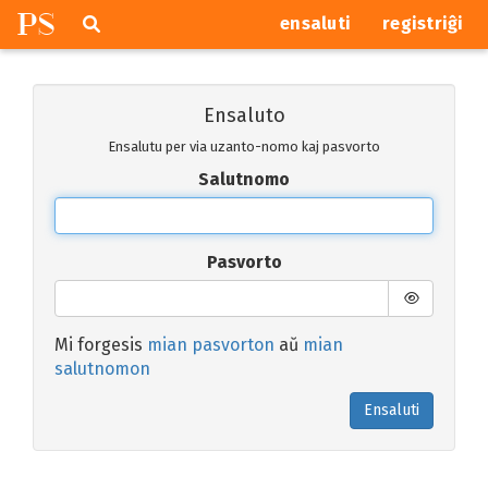
P
S
Pretersalti
serĉi
ensaluti
registriĝi
navigajn
butonojn
Ensaluto
Ensalutu per via uzanto-nomo kaj pasvorto
Salutnomo
Pasvorto
Mi forgesis
mian pasvorton
aŭ
mian
salutnomon
Ensaluti