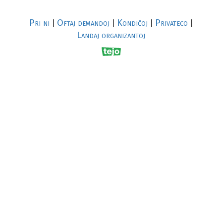
Pri ni
Oftaj demandoj
Kondiĉoj
Privateco
|
|
|
|
Landaj organizantoj
R
al
p
s
↥