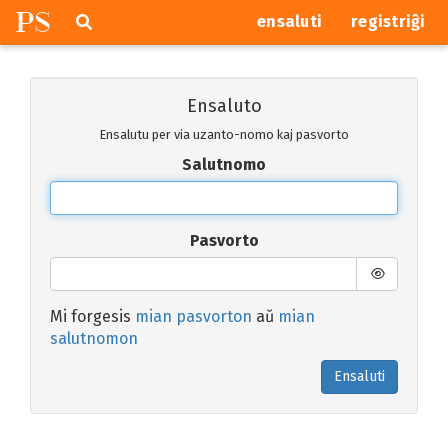
P
S
Pretersalti
serĉi
ensaluti
registriĝi
navigajn
butonojn
Ensaluto
Ensalutu per via uzanto-nomo kaj pasvorto
Salutnomo
Pasvorto
Mi forgesis
mian pasvorton
aŭ
mian
salutnomon
Ensaluti