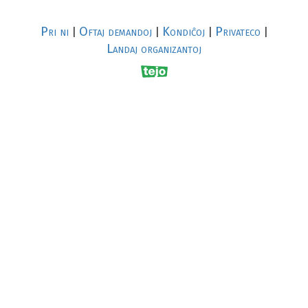
Pri ni
Oftaj demandoj
Kondiĉoj
Privateco
|
|
|
|
Landaj organizantoj
R
al
p
s
↥