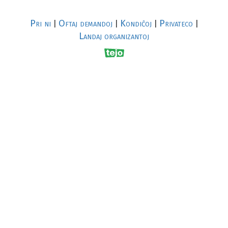
Pri ni
Oftaj demandoj
Kondiĉoj
Privateco
|
|
|
|
Landaj organizantoj
R
al
p
s
↥