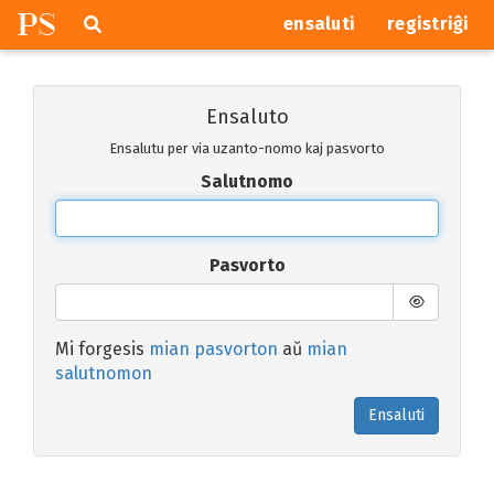
P
S
Pretersalti
serĉi
ensaluti
registriĝi
navigajn
butonojn
Ensaluto
Ensalutu per via uzanto-nomo kaj pasvorto
Salutnomo
Pasvorto
Mi forgesis
mian pasvorton
aŭ
mian
salutnomon
Ensaluti