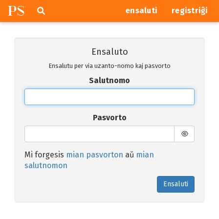
P
S
Pretersalti
serĉi
ensaluti
registriĝi
navigajn
butonojn
Ensaluto
Ensalutu per via uzanto-nomo kaj pasvorto
Salutnomo
Pasvorto
Mi forgesis
mian pasvorton
aŭ
mian
salutnomon
Ensaluti