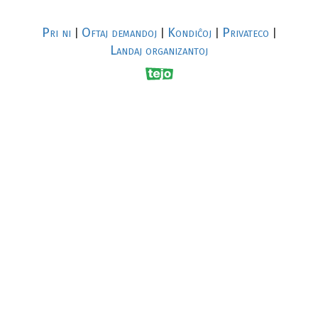
Pri ni
Oftaj demandoj
Kondiĉoj
Privateco
|
|
|
|
Landaj organizantoj
R
al
p
s
↥