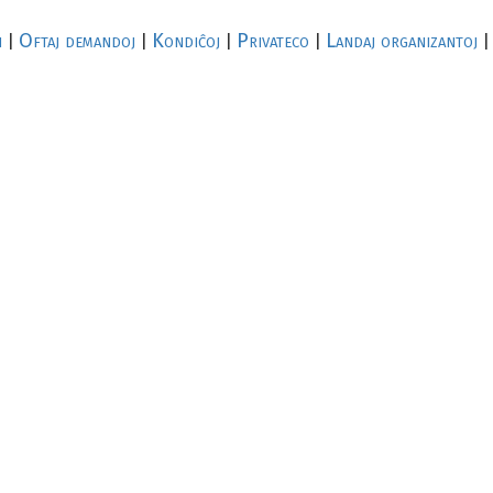
i
Oftaj demandoj
Kondiĉoj
Privateco
Landaj organizantoj
|
|
|
|
|