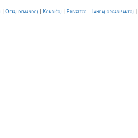
i
Oftaj demandoj
Kondiĉoj
Privateco
Landaj organizantoj
|
|
|
|
|