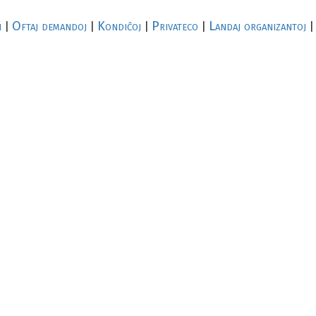
i
Oftaj demandoj
Kondiĉoj
Privateco
Landaj organizantoj
|
|
|
|
|