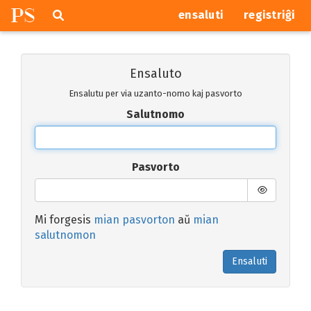
P
S
Pretersalti
serĉi
ensaluti
registriĝi
navigajn
butonojn
Ensaluto
Ensalutu per via uzanto-nomo kaj pasvorto
Salutnomo
Pasvorto
Mi forgesis
mian pasvorton
aŭ
mian
salutnomon
Ensaluti