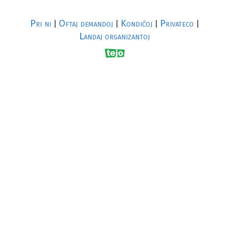
Pri ni
Oftaj demandoj
Kondiĉoj
Privateco
|
|
|
|
Landaj organizantoj
R
al
p
s
↥