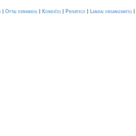
i
Oftaj demandoj
Kondiĉoj
Privateco
Landaj organizantoj
|
|
|
|
|